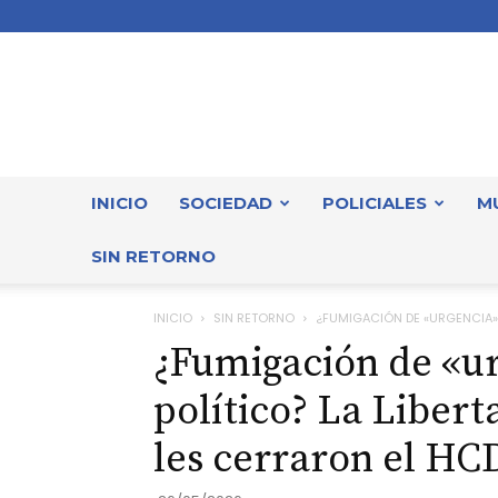
INICIO
SOCIEDAD
POLICIALES
M
SIN RETORNO
INICIO
SIN RETORNO
¿FUMIGACIÓN DE «URGENCIA» 
¿Fumigación de «u
político? La Liber
les cerraron el HC