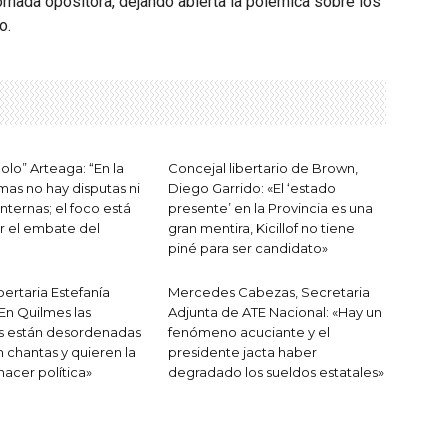
jornada opositora, dejando abierta la polémica sobre los
o.
olo” Arteaga: “En la
Concejal libertario de Brown,
as no hay disputas ni
Diego Garrido: «El ‘estado
internas; el foco está
presente’ en la Provincia es una
r el embate del
gran mentira, Kicillof no tiene
piné para ser candidato»
bertaria Estefanía
Mercedes Cabezas, Secretaria
«En Quilmes las
Adjunta de ATE Nacional: «Hay un
s están desordenadas
fenómeno acuciante y el
 chantas y quieren la
presidente jacta haber
hacer política»
degradado los sueldos estatales»