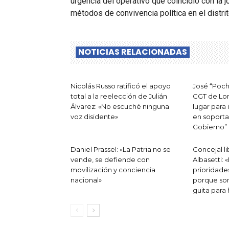
urgencia del operativo que coincidió con la 
métodos de convivencia política en el distrit
NOTICIAS RELACIONADAS
Nicolás Russo ratificó el apoyo
José “Poch
total a la reelección de Julián
CGT de Lom
Álvarez: «No escuché ninguna
lugar para 
voz disidente»
en soporta
Gobierno”
Daniel Prassel: «La Patria no se
Concejal li
vende, se defiende con
Albasetti: 
movilización y conciencia
prioridade
nacional»
porque son
guita para 