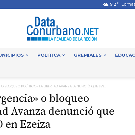
9.2
C
Lomas
UNICIPIOS
POLÍTICA
GREMIALES
EDUCAC
DataConurbano
O BLOQUEO POLÍTICO? LA LIBERTAD AVANZA DENUNCIÓ QUE LES...
rgencia» o bloqueo
tad Avanza denunció que
D en Ezeiza