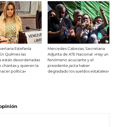
bertaria Estefanía
Mercedes Cabezas, Secretaria
«En Quilmes las
Adjunta de ATE Nacional: «Hay un
s están desordenadas
fenómeno acuciante y el
 chantas y quieren la
presidente jacta haber
hacer política»
degradado los sueldos estatales»
opinión