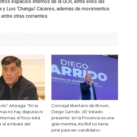
tros espacios internos de la UCR, entre ellos las
a y Luis ‘Changui’ Cáceres, además de movimientos
entre otras corrientes.
olo” Arteaga: “En la
Concejal libertario de Brown,
as no hay disputas ni
Diego Garrido: «El ‘estado
internas; el foco está
presente’ en la Provincia es una
r el embate del
gran mentira, Kicillof no tiene
piné para ser candidato»