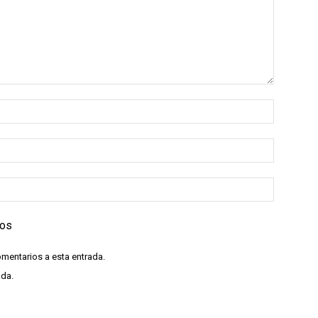
ios
omentarios a esta entrada.
ada.