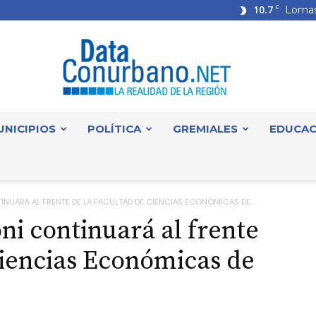
10.7
C
Lomas
UNICIPIOS
POLÍTICA
GREMIALES
EDUCAC
DataConurbano
NUARÁ AL FRENTE DE LA FACULTAD DE CIENCIAS ECONÓMICAS DE...
ni continuará al frente
Ciencias Económicas de