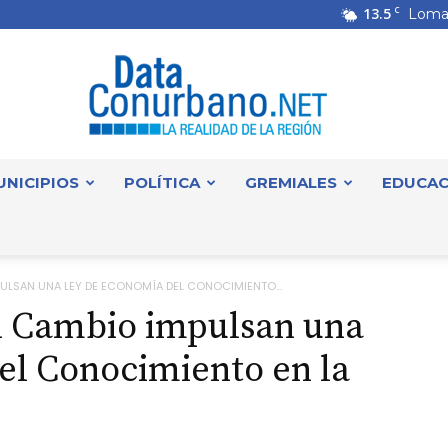
13.5
C
Loma
UNICIPIOS
POLÍTICA
GREMIALES
EDUCAC
DataConurbano
ULSAN UNA LEY DE ECONOMÍA DEL CONOCIMIENTO...
el Cambio impulsan una
el Conocimiento en la