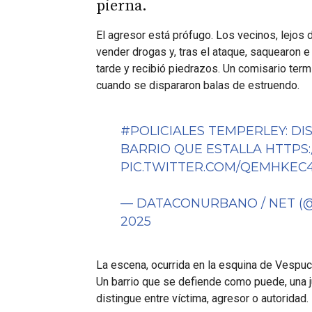
pierna.
El agresor está prófugo. Los vecinos, lejos d
vender drogas y, tras el ataque, saquearon e 
tarde y recibió piedrazos. Un comisario term
cuando se dispararon balas de estruendo.
#POLICIALES
TEMPERLEY: DIS
BARRIO QUE ESTALLA
HTTPS:
PIC.TWITTER.COM/QEMHKEC
— DATACONURBANO / NET 
2025
La escena, ocurrida en la esquina de Vespuci
Un barrio que se defiende como puede, una ju
distingue entre víctima, agresor o autoridad.