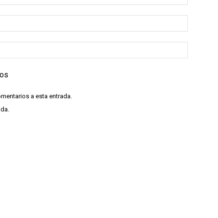
ios
omentarios a esta entrada.
ada.