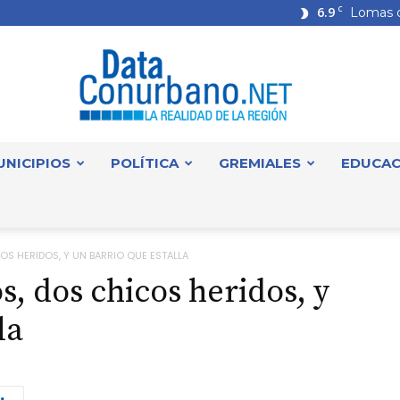
6.9
C
Lomas 
UNICIPIOS
POLÍTICA
GREMIALES
EDUCAC
DataConurbano
OS HERIDOS, Y UN BARRIO QUE ESTALLA
, dos chicos heridos, y
la