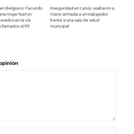
 en Belgrano: Facundo
Inseguridad en Lanús: asaltaron a
na mujer fueron
mano armada a un trabajador
terados en la vía
frente a una sala de salud
s llamados al 911
municipal
opinión