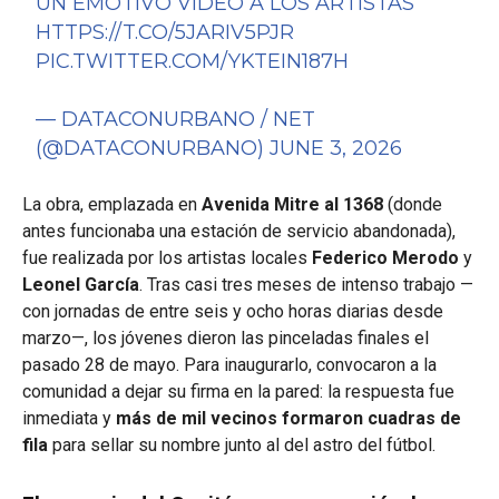
UN EMOTIVO VIDEO A LOS ARTISTAS
HTTPS://T.CO/5JARIV5PJR
PIC.TWITTER.COM/YKTEIN187H
— DATACONURBANO / NET
(@DATACONURBANO)
JUNE 3, 2026
La obra, emplazada en
Avenida Mitre al 1368
(donde
antes funcionaba una estación de servicio abandonada),
fue realizada por los artistas locales
Federico Merodo
y
Leonel García
. Tras casi tres meses de intenso trabajo —
con jornadas de entre seis y ocho horas diarias desde
marzo—, los jóvenes dieron las pinceladas finales el
pasado 28 de mayo. Para inaugurarlo, convocaron a la
comunidad a dejar su firma en la pared: la respuesta fue
inmediata y
más de mil vecinos formaron cuadras de
fila
para sellar su nombre junto al del astro del fútbol.