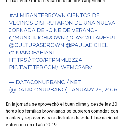
Llinas, entre otros destacados actores argentinos.
#ALMIRANTEBROWN
CIENTOS DE
VECINOS DISFRUTARON DE UNA NUEVA
JORNADA DE «CINE DE VERANO»
@MUNICIPIOBROWN
@CASCALLARESPJ
@CULTURASBROWN
@PAULAEICHEL
@JUANOFABIANI
HTTPS://T.CO/PFPMMLBZZA
PIC.TWITTER.COM/LWFMCSABVL
— DATACONURBANO / NET
(@DATACONURBANO)
JANUARY 28, 2026
En la jornada se aprovechó el buen clima y desde las 20
horas las familias brownianas se pusieron comodas con
mantas y reposeras para disfrutar de este filme nacional
estrenado en el año 2019.