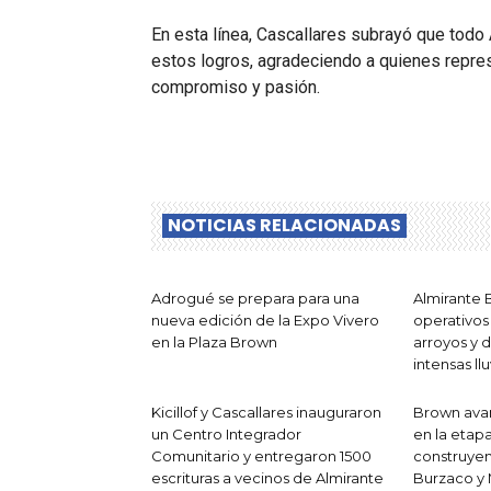
En esta línea, Cascallares subrayó que tod
estos logros, agradeciendo a quienes represen
compromiso y pasión.
NOTICIAS RELACIONADAS
Adrogué se prepara para una
Almirante 
nueva edición de la Expo Vivero
operativos
en la Plaza Brown
arroyos y d
intensas llu
Kicillof y Cascallares inauguraron
Brown avan
un Centro Integrador
en la etapa
Comunitario y entregaron 1500
construyen
escrituras a vecinos de Almirante
Burzaco y 