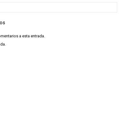
ios
omentarios a esta entrada.
ada.