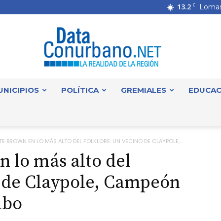
13.2
C
Lomas
UNICIPIOS
POLÍTICA
GREMIALES
EDUCAC
DataConurbano
E BROWN EN LO MÁS ALTO DEL FOLKLORE: UN VECINO DE CLAYPOLE,...
 lo más alto del
o de Claypole, Campeón
mbo