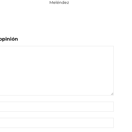
Meléndez
opinión