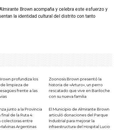
o Almirante Brown acompaña y celebra este esfuerzo y
tan la identidad cultural del distrito con tanto
Brown profundiza los
Zoonosis Brown presentó la
 de limpieza de
historia de «Arturo», un perro
esagües frente a las
rescatado que vive en Bariloche
vias
con su nueva familia
za junto a la Provincia
El Municipio de Almirante Brown
 final de la Ruta 4:
articuló donaciones del Parque
 colectoras entre
Industrial para mejorar la
Malvinas Argentinas
infraestructura del Hospital Lucio