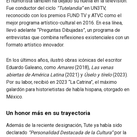
El humorista también ha dejado su huella en la televisión.
Fue conductor del ciclo
“Tutelandia”
en UN3TV,
reconocido con los premios FUND TV y ATVC como el
mejor programa artístico-cultural en 2016. En esa línea,
llevó adelante “Preguntas Dibujadas”, un programa de
entrevistas que combina reflexiones existenciales con un
formato artístico innovador.
En los últimos años, ilustró obras icónicas del escritor
Eduardo Galeano, como
Amares
(2018),
Las venas
abiertas de América Latina
(2021) y
Úselo y tírelo
(2023).
Por su labor, recibió en 2023 “La Catrina”, el máximo
galardón para historietistas de habla hispana, otorgado en
México.
Un honor más en su trayectoria
Además de la reciente designación, Tute ya había sido
declarado
“Personalidad Destacada de la Cultura”
por la