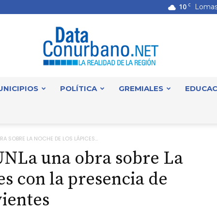
10
C
Lomas
UNICIPIOS
POLÍTICA
GREMIALES
EDUCAC
DataConurbano
A SOBRE LA NOCHE DE LOS LÁPICES...
UNLa una obra sobre La
es con la presencia de
vientes