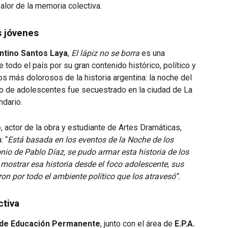
valor de la memoria colectiva.
s jóvenes
antino Santos Laya
,
El lápiz no se borra
es una
todo el país por su gran contenido histórico, político y
os más dolorosos de la historia argentina: la noche del
po de adolescentes fue secuestrado en la ciudad de La
ndario.
o
, actor de la obra y estudiante de Artes Dramáticas,
: “
Está basada en los eventos de la Noche de los
onio de Pablo Díaz, se pudo armar esta historia de los
 mostrar esa historia desde el foco adolescente, sus
on por todo el ambiente político que los atravesó”.
ctiva
 de Educación Permanente
, junto con el área de
E.P.A.