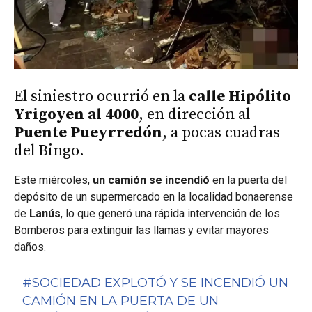
El siniestro ocurrió en la
calle Hipólito
Yrigoyen al 4000
, en dirección al
Puente Pueyrredón
, a pocas cuadras
del Bingo.
Este miércoles,
un camión se incendió
en la puerta del
depósito de un supermercado en la localidad bonaerense
de
Lanús
, lo que generó una rápida intervención de los
Bomberos para extinguir las llamas y evitar mayores
daños.
#SOCIEDAD
EXPLOTÓ Y SE INCENDIÓ UN
CAMIÓN EN LA PUERTA DE UN