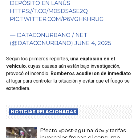
DEPÓSITO EN LANÚS
HTTPS://T.CO/M0SDSASE2Q
PIC.TWITTER.COM/P6VGHKHRUG
— DATACONURBANO / NET
(@DATACONURBANO)
JUNE 4, 2025
Según los primeros reportes,
una explosión en el
vehículo
, cuyas causas aún están bajo investigación,
provocó el incendio.
Bomberos acudieron de inmediato
al lugar para controlar la situación y evitar que el fuego se
extendiera.
NOTICIAS RELACIONADAS
Efecto «post-aguinaldo» y tarifas
invernales frenan el consumo