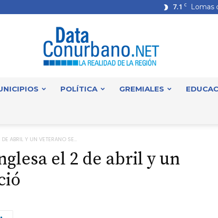
7.1
C
Lomas 
UNICIPIOS
POLÍTICA
GREMIALES
EDUCAC
DataConurbano
E ABRIL Y UN VETERANO SE...
glesa el 2 de abril y un
ció