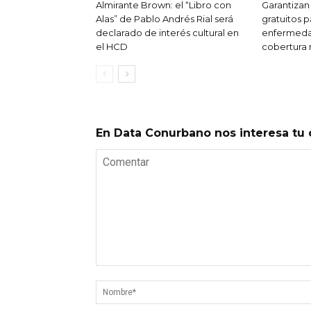
Almirante Brown: el “Libro con
Garantiza
Alas” de Pablo Andrés Rial será
gratuitos 
declarado de interés cultural en
enfermedad
el HCD
cobertura
En Data Conurbano nos interesa tu 