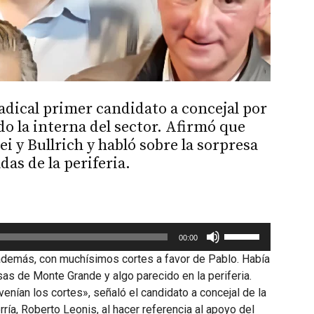
radical primer candidato a concejal por
o la interna del sector. Afirmó que
ei y Bullrich y habló sobre la sorpresa
das de la periferia.
Utiliza
00:00
las
además, con muchísimos cortes a favor de Pablo. Había
teclas
as de Monte Grande y algo parecido en la periferia.
de
nían los cortes», señaló el candidato a concejal de la
flecha
ría, Roberto Leonis, al hacer referencia al apoyo del