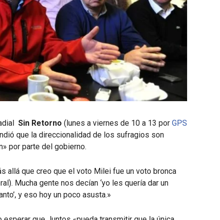
radial
Sin Retorno
(lunes a viernes de 10 a 13 por
GPS
endió que la direccionalidad de los sufragios son
» por parte del gobierno.
allá que creo que el voto Milei fue un voto bronca
ral). Mucha gente nos decían ‘yo les quería dar un
anto’, y eso hoy un poco asusta.»
jo esperar que Juntos «pueda transmitir que la única