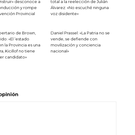
nstruir» desconoce a
total a la reelección de Julián
conducción y rompe
Álvarez: «No escuché ninguna
vención Provincial
voz disidente»
ibertario de Brown,
Daniel Prassel: «La Patria no se
ido: «El ‘estado
vende, se defiende con
n la Provincia es una
movilización y conciencia
a, Kicillof no tiene
nacional»
ser candidato»
opinión