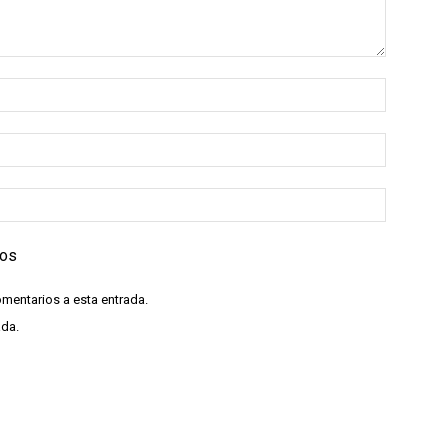
ios
omentarios a esta entrada.
ada.