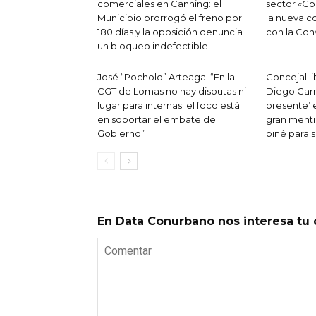
comerciales en Canning: el
sector «Co
Municipio prorrogó el freno por
la nueva 
180 días y la oposición denuncia
con la Con
un bloqueo indefectible
José “Pocholo” Arteaga: “En la
Concejal l
CGT de Lomas no hay disputas ni
Diego Garr
lugar para internas; el foco está
presente’ e
en soportar el embate del
gran mentir
Gobierno”
piné para 
En Data Conurbano nos interesa tu 