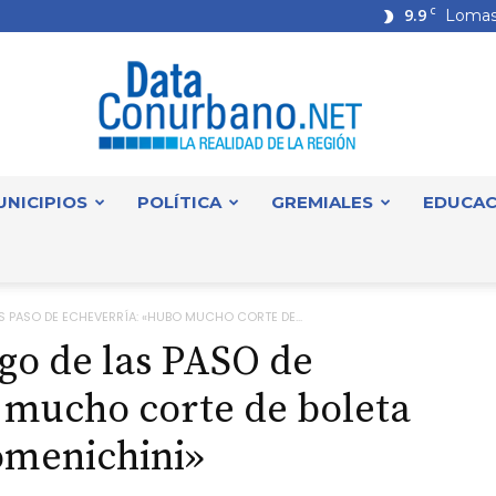
9.9
C
Lomas
UNICIPIOS
POLÍTICA
GREMIALES
EDUCAC
DataConurbano
S PASO DE ECHEVERRÍA: «HUBO MUCHO CORTE DE...
go de las PASO de
 mucho corte de boleta
omenichini»