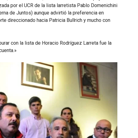
arriba/abajo
ada por el UCR de la lista larretista Pablo Domenichini
para
erna de Juntos) aunque advirtió la preferencia en
aumentar
rte direccionado hacia Patricia Bullrich y mucho con
o
disminuir
el
burar con la lista de Horacio Rodríguez Larreta fue la
volumen.
cuenta.»