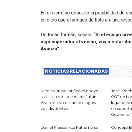
En el cierre no descartó la posibilidad de enc
en claro que el armado de lista era una resp
De todas formas, señaló:
“Si el equipo cre
algo superador al vecino, voy a estar do
Avanza”.
NOTICIAS RELACIONADAS
Nicolás Russo ratificó el apoyo
José “Poch
total a la reelección de Julián
CGT de Lom
Álvarez: «No escuché ninguna
lugar para 
voz disidente»
en soporta
Gobierno”
Daniel Prassel: «La Patria no se
Concejal li