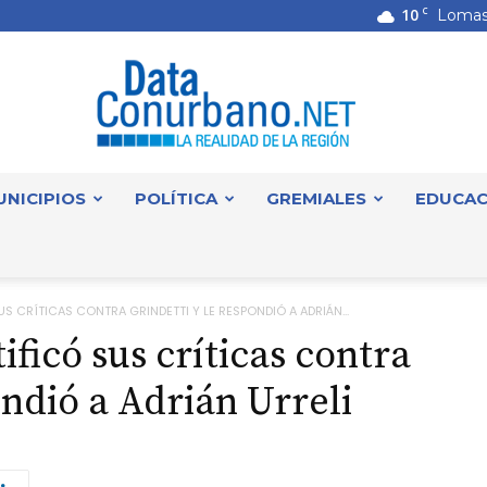
10
C
Lomas
UNICIPIOS
POLÍTICA
GREMIALES
EDUCAC
DataConurbano
 CRÍTICAS CONTRA GRINDETTI Y LE RESPONDIÓ A ADRIÁN...
ficó sus críticas contra
ondió a Adrián Urreli