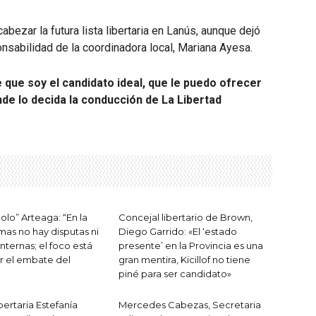
abezar la futura lista libertaria en Lanús, aunque dejó
onsabilidad de la coordinadora local, Mariana Ayesa.
e que soy el candidato ideal, que le puedo ofrecer
nde lo decida la conducción de La Libertad
olo” Arteaga: “En la
Concejal libertario de Brown,
as no hay disputas ni
Diego Garrido: «El ‘estado
internas; el foco está
presente’ en la Provincia es una
r el embate del
gran mentira, Kicillof no tiene
piné para ser candidato»
bertaria Estefanía
Mercedes Cabezas, Secretaria