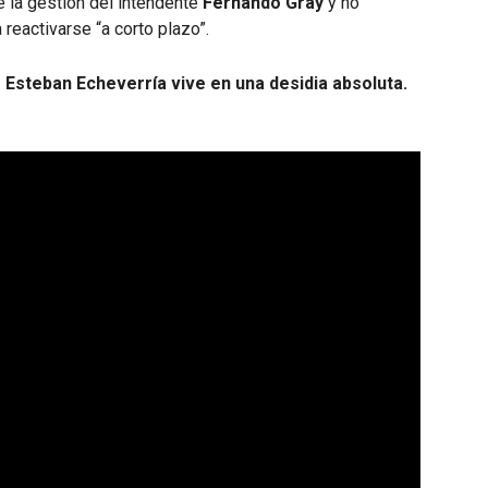
e la gestión del intendente
Fernando Gray
y no
reactivarse “a corto plazo”.
 Esteban Echeverría vive en una desidia absoluta.