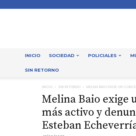
INICIO
SOCIEDAD
POLICIALES
M
SIN RETORNO
INICIO
SIN RETORNO
MELINA BAIO EXIGE UN CONCE
Melina Baio exige 
más activo y denu
Esteban Echeverrí