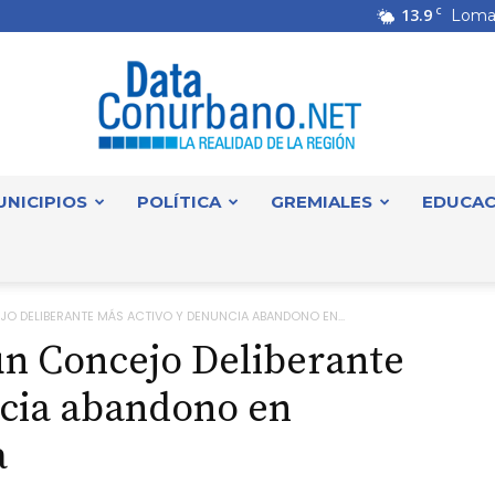
13.9
C
Loma
UNICIPIOS
POLÍTICA
GREMIALES
EDUCAC
DataConurbano
JO DELIBERANTE MÁS ACTIVO Y DENUNCIA ABANDONO EN...
un Concejo Deliberante
ncia abandono en
a