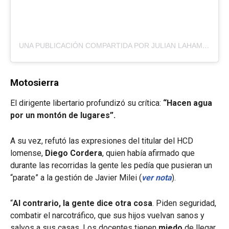
UNA PUBLICACIÓN COMPARTIDA POR JULIAN LAHAM (@JULIANLAHAM_)
Motosierra
El dirigente libertario profundizó su crítica:
“Hacen agua
por un montón de lugares”.
A su vez, refutó las expresiones del titular del HCD
lomense,
Diego Cordera
, quien había afirmado que
durante las recorridas la gente les pedía que pusieran un
“parate” a la gestión de Javier Milei (
ver nota
).
“
Al contrario, la gente dice otra cosa
. Piden seguridad,
combatir el narcotráfico, que sus hijos vuelvan sanos y
salvos a sus casas. Los docentes tienen
miedo
de llegar