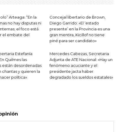
olo” Arteaga: “En la
Concejal libertario de Brown,
as no hay disputas ni
Diego Garrido: «El ‘estado
internas; el foco está
presente’ en la Provincia es una
r el embate del
gran mentira, Kicillof no tiene
piné para ser candidato»
bertaria Estefanía
Mercedes Cabezas, Secretaria
«En Quilmes las
Adjunta de ATE Nacional: «Hay un
s están desordenadas
fenómeno acuciante y el
 chantas y quieren la
presidente jacta haber
hacer política»
degradado los sueldos estatales»
opinión