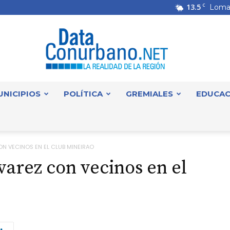
13.5
C
Loma
UNICIPIOS
POLÍTICA
GREMIALES
EDUCAC
DataConurbano
ON VECINOS EN EL CLUB MINEIRAO
varez con vecinos en el