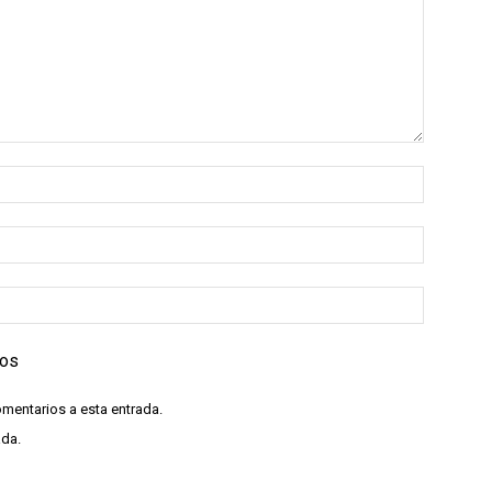
ios
omentarios a esta entrada.
ada.