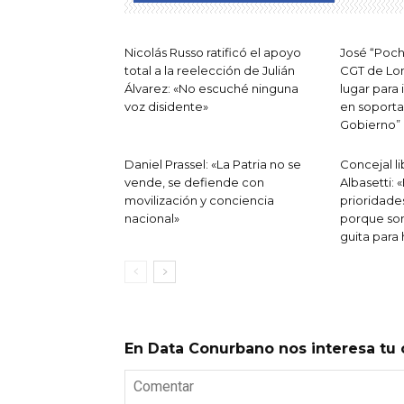
Nicolás Russo ratificó el apoyo
José “Poch
total a la reelección de Julián
CGT de Lom
Álvarez: «No escuché ninguna
lugar para 
voz disidente»
en soporta
Gobierno”
Daniel Prassel: «La Patria no se
Concejal li
vende, se defiende con
Albasetti: 
movilización y conciencia
prioridade
nacional»
porque son
guita para 
En Data Conurbano nos interesa tu 