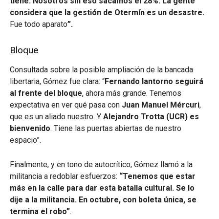
tiene. Nosotros sin eso sacamos el 28%. La gente
considera que la gestión de Otermín es un desastre.
Fue todo aparato
”.
Bloque
Consultada sobre la posible ampliación de la bancada
libertaria, Gómez fue clara: “
Fernando Iantorno seguirá
al frente del bloque
, ahora más grande. Tenemos
expectativa en ver qué pasa con
Juan Manuel Mércuri
,
que es un aliado nuestro. Y
Alejandro Trotta (UCR) es
bienvenido
. Tiene las puertas abiertas de nuestro
espacio”.
Finalmente, y en tono de autocrítico, Gómez llamó a la
militancia a redoblar esfuerzos:
“Tenemos que estar
más en la calle para dar esta batalla cultural. Se lo
dije a la militancia. En octubre, con boleta única, se
termina el robo”
.