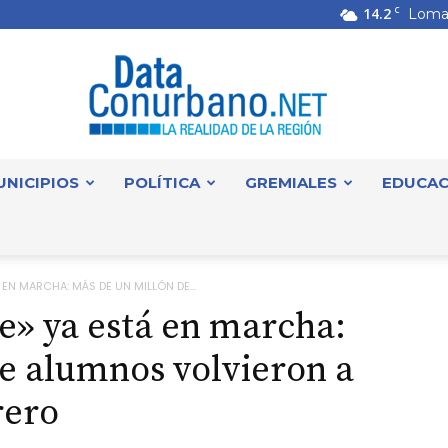
14.2
C
Loma
UNICIPIOS
POLÍTICA
GREMIALES
EDUCAC
DataConurbano
 EN MARCHA: MÁS DE UN MILLÓN DE...
e» ya está en marcha:
e alumnos volvieron a
rero