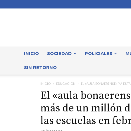
INICIO
SOCIEDAD
POLICIALES
M
SIN RETORNO
INICIO
EDUCACIÓN
EL «AULA BONAERENSE» YA ESTÁ
El «aula bonaerens
más de un millón d
las escuelas en feb