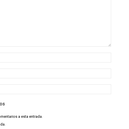
ios
omentarios a esta entrada.
ada.