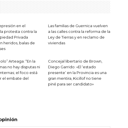
epresión en el
Las familias de Guernica vuelven
a protesta contra la
a las calles contra la reforma de la
piedad Privada
Ley de Tierras y en reclamo de
n heridos, balas de
viviendas
ses
olo” Arteaga: “En la
Concejal libertario de Brown,
as no hay disputas ni
Diego Garrido: «El ‘estado
internas; el foco está
presente’ en la Provincia es una
r el embate del
gran mentira, Kicillof no tiene
piné para ser candidato»
opinión