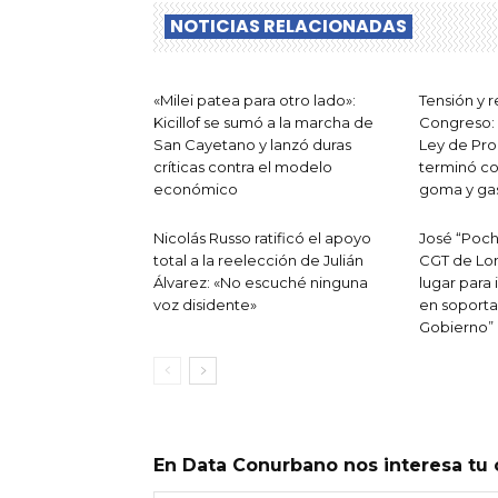
NOTICIAS RELACIONADAS
«Milei patea para otro lado»:
Tensión y r
Kicillof se sumó a la marcha de
Congreso: l
San Cayetano y lanzó duras
Ley de Pro
críticas contra el modelo
terminó co
económico
goma y ga
Nicolás Russo ratificó el apoyo
José “Poch
total a la reelección de Julián
CGT de Lom
Álvarez: «No escuché ninguna
lugar para 
voz disidente»
en soporta
Gobierno”
En Data Conurbano nos interesa tu 