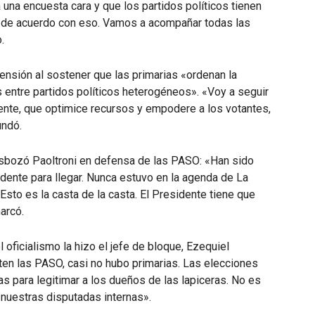
una encuesta cara y que los partidos políticos tienen
oy de acuerdo con eso. Vamos a acompañar todas las
.
ensión al sostener que las primarias «ordenan la
s entre partidos políticos heterogéneos». «Voy a seguir
rente, que optimice recursos y empodere a los votantes,
undó.
esbozó Paoltroni en defensa de las PASO: «Han sido
idente para llegar. Nunca estuvo en la agenda de La
sto es la casta de la casta. El Presidente tiene que
arcó.
 oficialismo la hizo el jefe de bloque, Ezequiel
en las PASO, casi no hubo primarias. Las elecciones
as para legitimar a los dueños de las lapiceras. No es
 nuestras disputadas internas».