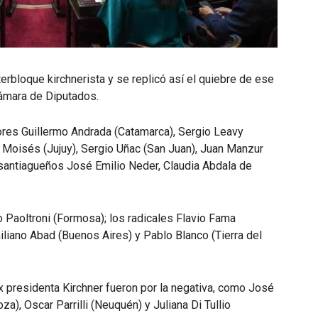
erbloque kirchnerista y se replicó así el quiebre de ese
Cámara de Diputados.
ores Guillermo Andrada (Catamarca), Sergio Leavy
a Moisés (Jujuy), Sergio Uñac (San Juan), Juan Manzur
 santiagueños José Emilio Neder, Claudia Abdala de
o Paoltroni (Formosa); los radicales Flavio Fama
liano Abad (Buenos Aires) y Pablo Blanco (Tierra del
x presidenta Kirchner fueron por la negativa, como José
), Oscar Parrilli (Neuquén) y Juliana Di Tullio