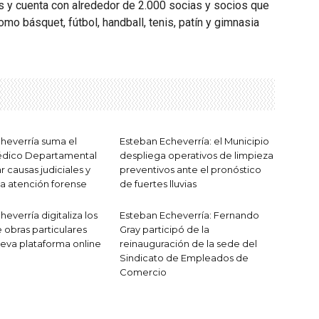
s y cuenta con alrededor de 2.000 socias y socios que
mo básquet, fútbol, handball, tenis, patín y gimnasia
heverría suma el
Esteban Echeverría: el Municipio
dico Departamental
despliega operativos de limpieza
ar causas judiciales y
preventivos ante el pronóstico
la atención forense
de fuertes lluvias
everría digitaliza los
Esteban Echeverría: Fernando
 obras particulares
Gray participó de la
eva plataforma online
reinauguración de la sede del
Sindicato de Empleados de
Comercio