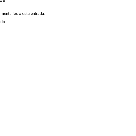
ios
omentarios a esta entrada.
ada.