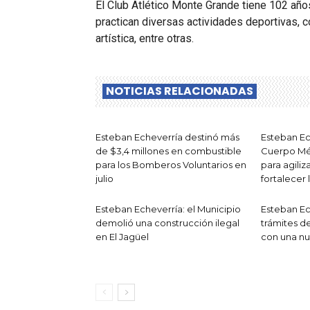
El Club Atlético Monte Grande tiene 102 año
practican diversas actividades deportivas, co
artística, entre otras.
NOTICIAS RELACIONADAS
Esteban Echeverría destinó más
Esteban Ec
de $3,4 millones en combustible
Cuerpo Mé
para los Bomberos Voluntarios en
para agiliz
julio
fortalecer 
Esteban Echeverría: el Municipio
Esteban Ech
demolió una construcción ilegal
trámites de
en El Jagüel
con una nu