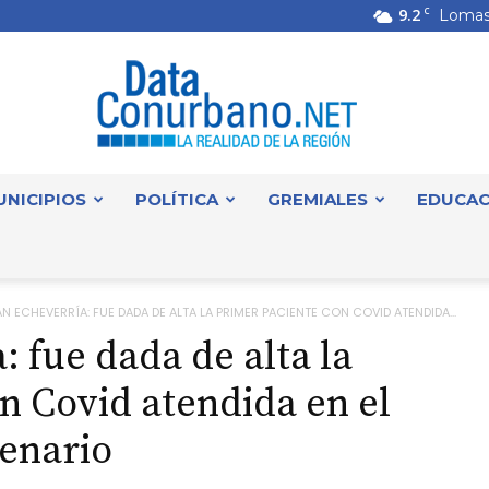
9.2
C
Lomas
UNICIPIOS
POLÍTICA
GREMIALES
EDUCAC
DataConurbano
N ECHEVERRÍA: FUE DADA DE ALTA LA PRIMER PACIENTE CON COVID ATENDIDA...
 fue dada de alta la
n Covid atendida en el
tenario