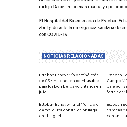
mi hijo Daniel en buenas manos y que pronto
El Hospital del Bicentenario de Esteban Ech
abril y, durante la emergencia sanitaria decr
con COVID-19.
NOTICIAS RELACIONADAS
Esteban Echeverría destinó más
Esteban Ec
de $3,4 millones en combustible
Cuerpo Mé
para los Bomberos Voluntarios en
para agiliz
julio
fortalecer 
Esteban Echeverría: el Municipio
Esteban Ech
demolió una construcción ilegal
trámites de
en El Jagüel
con una nu