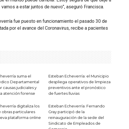
 vamos a estar juntos de nuevo”, aseguró Francisca.
everría fue puesto en funcionamiento el pasado 30 de
etada por el avance del Coronavirus, recibe a pacientes
heverría suma el
Esteban Echeverría: el Municipio
dico Departamental
despliega operativos de limpieza
ar causas judiciales y
preventivos ante el pronóstico
la atención forense
de fuertes lluvias
everría digitaliza los
Esteban Echeverría: Fernando
 obras particulares
Gray participó de la
eva plataforma online
reinauguración de la sede del
Sindicato de Empleados de
Comercio