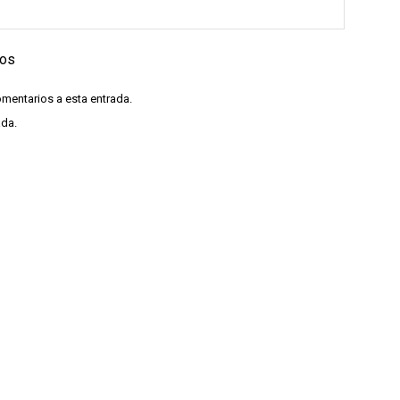
ios
omentarios a esta entrada.
ada.