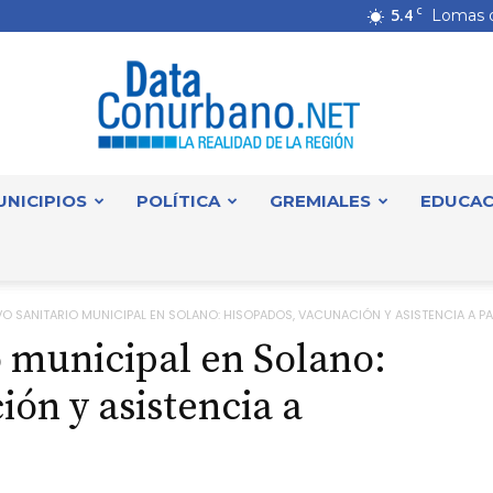
5.4
C
Lomas 
UNICIPIOS
POLÍTICA
GREMIALES
EDUCAC
DataConurbano
O SANITARIO MUNICIPAL EN SOLANO: HISOPADOS, VACUNACIÓN Y ASISTENCIA A PAC
o municipal en Solano:
ón y asistencia a