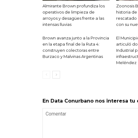
Almirante Brown profundiza los
Zoonosis B
operativos de limpieza de
historia de
arroyos y desagües frente a las
rescatado 
intensas lluvias
con su nue
Brown avanza junto a la Provincia
El Municip
en la etapa final de la Ruta 4:
articuló d
construyen colectoras entre
Industrial 
Burzaco y Malvinas Argentinas
infraestruc
Meléndez
En Data Conurbano nos interesa tu 