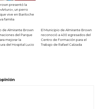
rown presentó la
 «Arturo», un perro
que vive en Bariloche
va familia
io de Almirante Brown
El Municipio de Almirante Brown
onaciones del Parque
reconoció a 400 egresados del
para mejorar la
Centro de Formación para el
tura del Hospital Lucio
Trabajo de Rafael Calzada
opinión