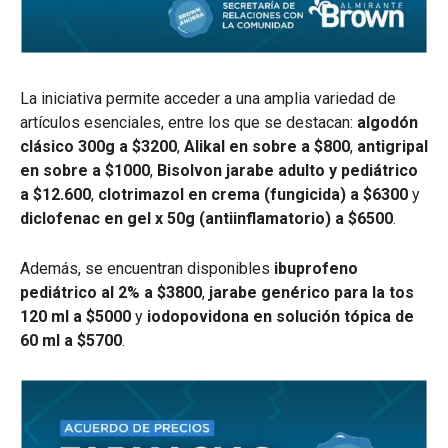
La iniciativa permite acceder a una amplia variedad de
artículos esenciales, entre los que se destacan:
algodón
clásico 300g a $3200
,
Alikal en sobre a $800
,
antigripal
en sobre a $1000
,
Bisolvon jarabe adulto y pediátrico
a $12.600
,
clotrimazol en crema (fungicida) a $6300
y
diclofenac en gel x 50g (antiinflamatorio) a $6500
.
Además, se encuentran disponibles
ibuprofeno
pediátrico al 2% a $3800
,
jarabe genérico para la tos
120 ml a $5000
y
iodopovidona en solución tópica de
60 ml a $5700
.