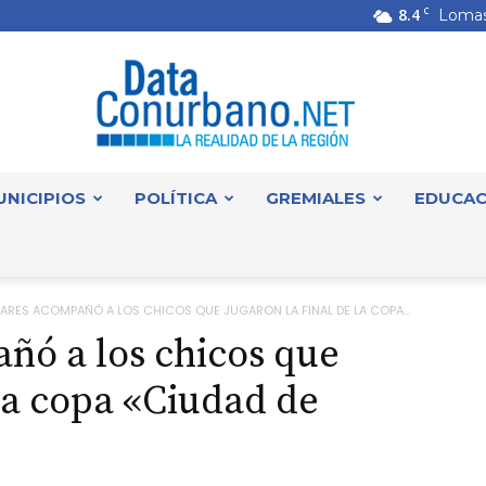
8.4
C
Lomas
UNICIPIOS
POLÍTICA
GREMIALES
EDUCAC
DataConurbano
ARES ACOMPAÑÓ A LOS CHICOS QUE JUGARON LA FINAL DE LA COPA...
ñó a los chicos que
 la copa «Ciudad de