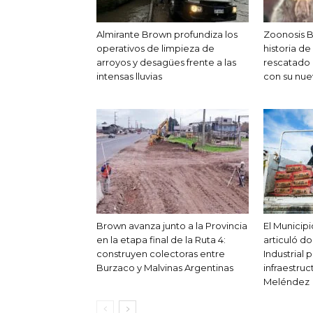
Almirante Brown profundiza los
Zoonosis B
operativos de limpieza de
historia de
arroyos y desagües frente a las
rescatado 
intensas lluvias
con su nue
Brown avanza junto a la Provincia
El Municip
en la etapa final de la Ruta 4:
articuló d
construyen colectoras entre
Industrial 
Burzaco y Malvinas Argentinas
infraestruc
Meléndez