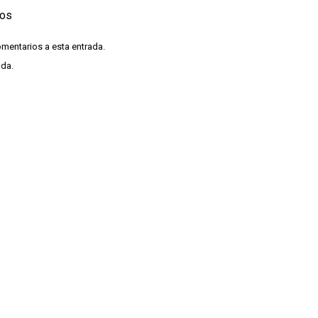
ios
omentarios a esta entrada.
ada.