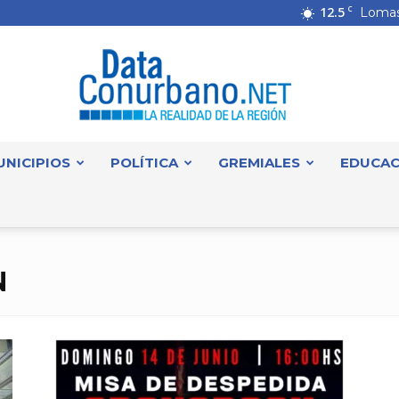
12.5
C
Lomas
UNICIPIOS
POLÍTICA
GREMIALES
EDUCAC
DataConurbano
2
N